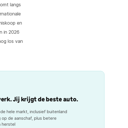
komt langs
rnationale
 miskoop en
n in 2026
nog los van
rk. Jij krijgt de beste auto.
e hele markt, inclusief buitenland
 op de aanschaf, plus betere
 herstel