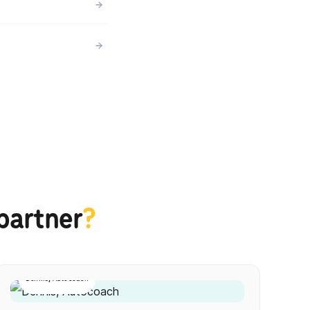
partner
?
Dennis, Autocoach