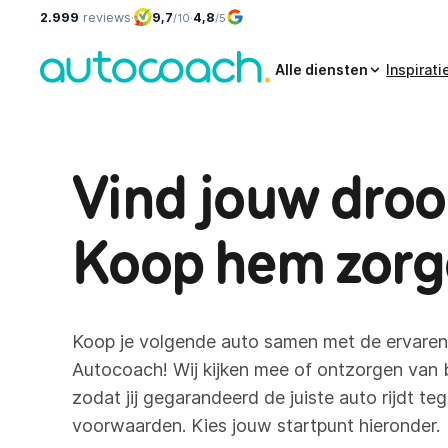
2.999
reviews
·
9,7
·
4,8
/10
/5
Alle diensten
Inspirati
Vind jouw dro
Koop hem zorg
Koop je volgende auto samen met de ervaren
Autocoach! Wij kijken mee of ontzorgen van b
zodat jij gegarandeerd de juiste auto rijdt teg
voorwaarden. Kies jouw startpunt hieronder.