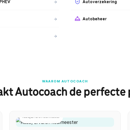
 PHEV
Autoverzekering
Autobeheer
WAAROM AUTOCOACH
kt Autocoach de perfecte 
Ruud, Ervaren keurmeester