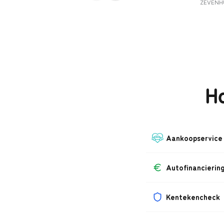
ZEVENHU
Ho
Aankoopservice
Autofinancierin
Kentekencheck