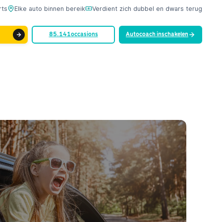
rts
Elke auto binnen bereik
Verdient zich dubbel en dwars terug
85.141
occasions
Autocoach inschakelen