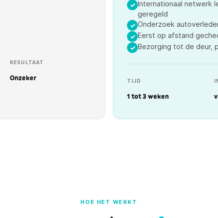
Internationaal netwerk l
✓
geregeld
Onderzoek autoverleden
✓
Eerst op afstand geche
✓
Bezorging tot de deur, 
✓
RESULTAAT
Onzeker
TIJD
I
1 tot 3 weken
v
HOE HET WERKT