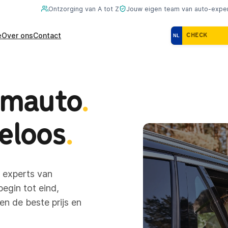
Ontzorging van A tot Z
Jouw eigen team van auto-expe
e
Over ons
Contact
NL
omauto
.
eloos
.
 experts van
egin tot eind,
en de beste prijs en