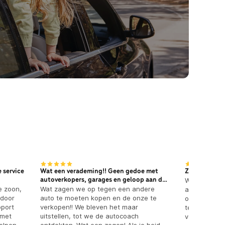
 service
Wat een verademing!! Geen gedoe met
Zonder zorg
autoverkopers, garages en geloop aan de
We hebben g
e zoon,
deur èn dik tevreden!
Wat zagen we op tegen een andere
aankoopserv
 door
auto te moeten kopen en de onze te
onze nieuwe 
pport
verkopen!! We bleven het maar
tevreden met
 met
uitstellen, tot we de autocoach
verlopen. W