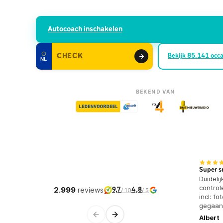
Autocoach inschakelen
Bekijk
85.141
occa
NL
BEKEND VAN
Super s
Duideli
control
2.999
reviews
9,7
4,8
/ 10
/ 5
incl: f
gegaan
Albert