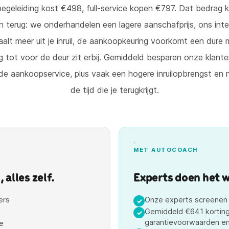
geleiding kost €498, full-service kopen €797. Dat bedrag 
n terug: we onderhandelen een lagere aanschafprijs, ons inte
alt meer uit je inruil, de aankoopkeuring voorkomt een dure
g tot voor de deur zit erbij. Gemiddeld besparen onze klante
e aankoopservice, plus vaak een hogere inruilopbrengst en 
de tijd die je terugkrijgt.
MET AUTOCOACH
alles zelf.
Experts doen het we
ers
Onze experts screenen d
✓
Gemiddeld €641 korting
✓
garantievoorwaarden en
e