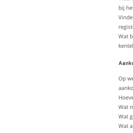
bij h
Vinde
regist
Wat b
kente
Aank
Op we
aanko
Hoeve
Wat m
Wat g
Wat a