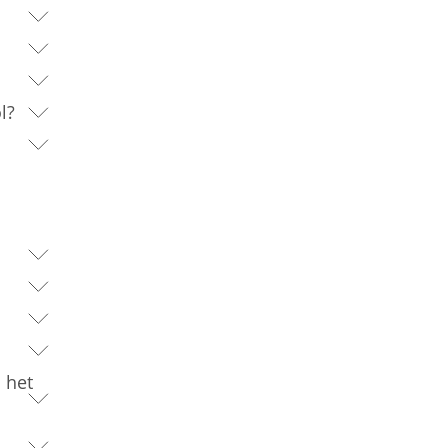
l?
 het