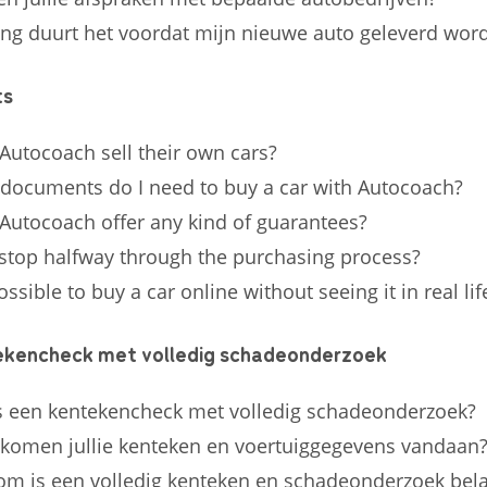
ng duurt het voordat mijn nieuwe auto geleverd word
ts
Autocoach sell their own cars?
documents do I need to buy a car with Autocoach?
Autocoach offer any kind of guarantees?
 stop halfway through the purchasing process?
possible to buy a car online without seeing it in real lif
kencheck met volledig schadeonderzoek
s een kentekencheck met volledig schadeonderzoek?
komen jullie kenteken en voertuiggegevens vandaan
m is een volledig kenteken en schadeonderzoek bela