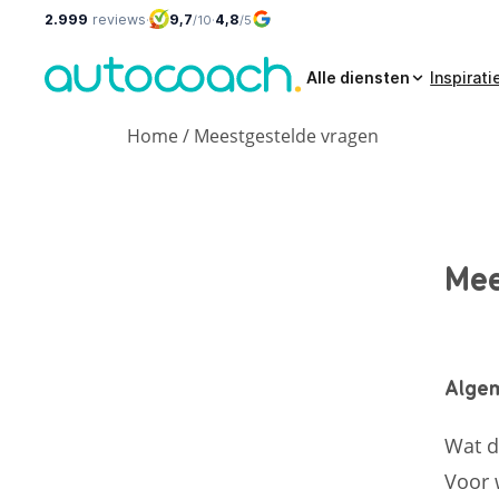
2.999
reviews
·
9,7
·
4,8
/10
/5
Alle diensten
Inspirati
Home
/
Meestgestelde vragen
Mee
Alge
Wat d
Voor 