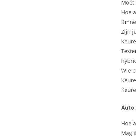
Moet 
Hoela
Binne
Zijn j
Keure
Testen
hybri
Wie b
Keure
Keuren
Auto
Hoela
Mag i