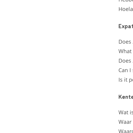
Hoela
Expa
Does 
What 
Does 
Can I
Is it 
Kente
Wat i
Waar 
Waaro