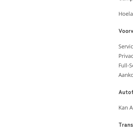
Hoela
Voor
Servi
Priva
Full-S
Aanko
Autof
Kan A
Trans