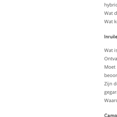
hybri
Wat d
Wat k
Inrui
Wat i
Ontva
Moet 
beoor
Zijn 
gegar
Waaro
Camp