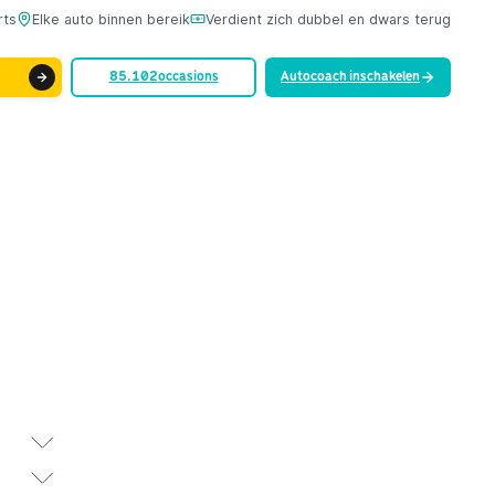
rts
Elke auto binnen bereik
Verdient zich dubbel en dwars terug
85.102
occasions
Autocoach inschakelen