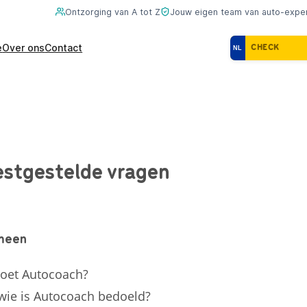
Ontzorging van A tot Z
Jouw eigen team van auto-expe
e
Over ons
Contact
NL
stgestelde vragen
meen
oet Autocoach?
wie is Autocoach bedoeld?