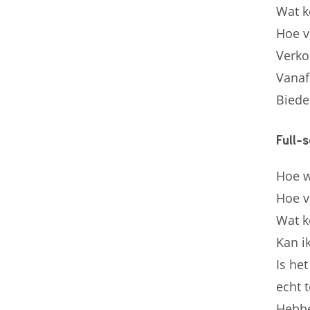
Wat k
Hoe v
Verkop
Vanaf
Biede
Full-
Hoe w
Hoe ve
Wat k
Kan i
Is he
echt t
Hebbe