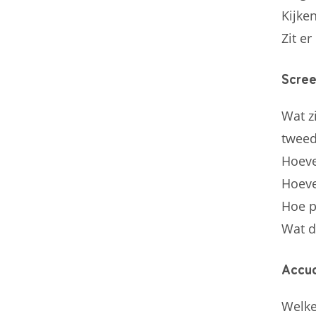
Kijken
Zit e
Scree
Wat z
tweed
Hoeve
Hoeve
Hoe p
Wat d
Accuc
Welke 