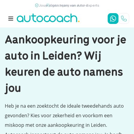
Jouw eigen team van auto-experts
9,7
/10
4,8
/5
Aankoopkeuring voor je
auto in Leiden? Wij
keuren de auto namens
jou
Heb je na een zoektocht de ideale tweedehands auto
gevonden? Kies voor zekerheid en voorkom een
miskoop met onze aankoopkeuring in Leiden.