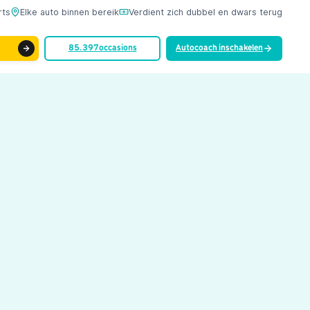
rts
Elke auto binnen bereik
Verdient zich dubbel en dwars terug
85.397
occasions
Autocoach inschakelen