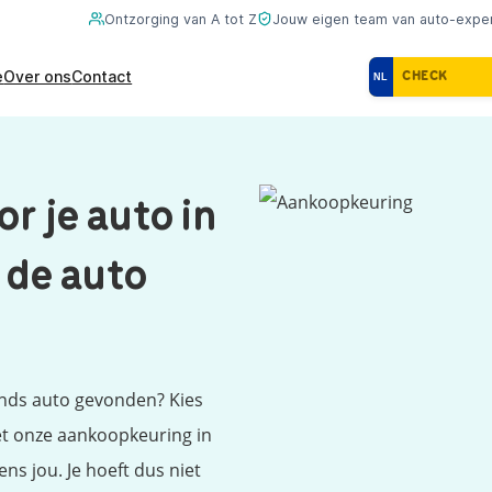
Ontzorging van A tot Z
Jouw eigen team van auto-expe
e
Over ons
Contact
NL
r je auto in
 de auto
ands auto gevonden? Kies
t onze aankoopkeuring in
ns jou. Je hoeft dus niet