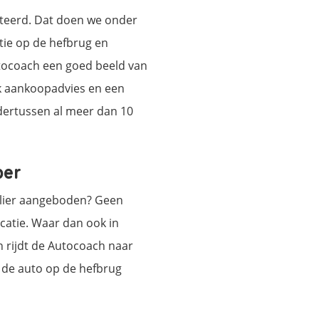
cteerd. Dat doen we onder
tie op de hefbrug en
tocoach een goed beeld van
jk aankoopadvies en een
dertussen al meer dan 10
per
ulier aangeboden? Geen
atie. Waar dan ook in
en rijdt de Autocoach naar
t de auto op de hefbrug