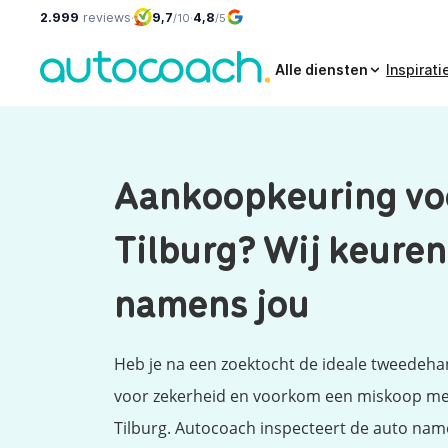
2.999
reviews
·
9,7
·
4,8
/10
/5
Alle diensten
Inspirati
Aankoopkeuring voo
Tilburg? Wij keuren
namens jou
Heb je na een zoektocht de ideale tweedeh
voor zekerheid en voorkom een miskoop me
Tilburg. Autocoach inspecteert de auto name