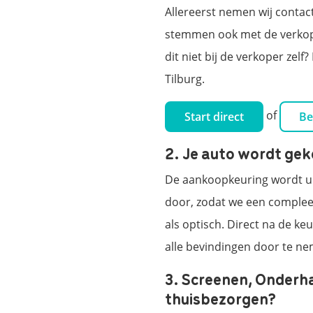
Allereerst nemen wij contac
stemmen ook met de verkope
dit niet bij de verkoper zel
Tilburg.
of
Start direct
Be
2. Je auto wordt ge
De aankoopkeuring wordt uit
door, zodat we een compleet
als optisch. Direct na de k
alle bevindingen door te n
3. Screenen, Onderh
thuisbezorgen?