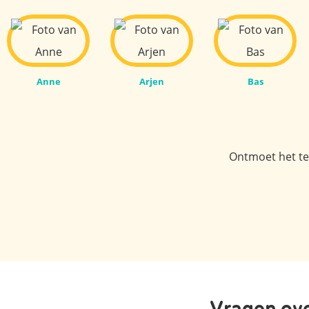
Anne
Arjen
Bas
Ontmoet het tea
Vragen ove