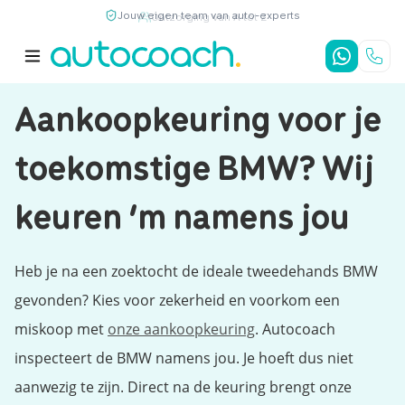
Jouw eigen team van auto-experts
9,7
/10
4,8
/5
Aankoopkeuring voor je
toekomstige BMW? Wij
keuren ‘m namens jou
Heb je na een zoektocht de ideale tweedehands BMW
gevonden? Kies voor zekerheid en voorkom een
miskoop met
onze aankoopkeuring
. Autocoach
inspecteert de BMW namens jou. Je hoeft dus niet
aanwezig te zijn. Direct na de keuring brengt onze