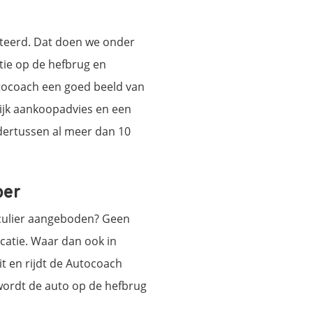
cteerd. Dat doen we onder
tie op de hefbrug en
tocoach een goed beeld van
lijk aankoopadvies en een
dertussen al meer dan 10
per
iculier aangeboden? Geen
atie. Waar dan ook in
it en rijdt de Autocoach
 wordt de auto op de hefbrug