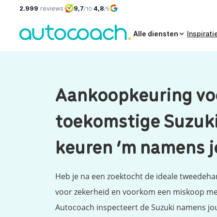
2.999
reviews
·
9,7
·
4,8
/10
/5
Alle diensten
Inspirati
Aankoopkeuring voo
toekomstige Suzuki
keuren ‘m namens j
Heb je na een zoektocht de ideale tweedeha
voor zekerheid en voorkom een miskoop m
Autocoach inspecteert de Suzuki namens jou.