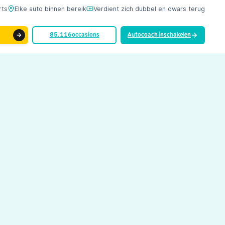
rts
Elke auto binnen bereik
Verdient zich dubbel en dwars terug
85.116
occasions
Autocoach inschakelen