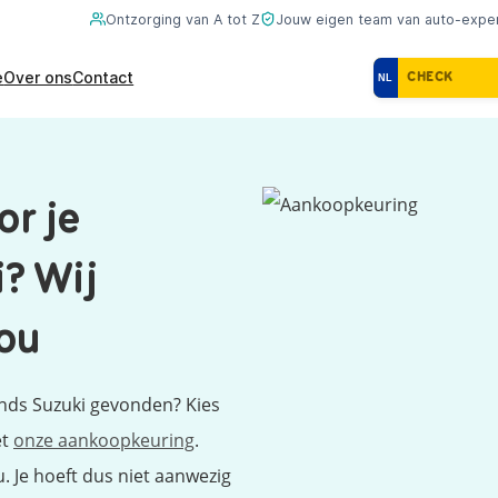
Ontzorging van A tot Z
Jouw eigen team van auto-expe
e
Over ons
Contact
NL
r je
? Wij
ou
nds Suzuki gevonden? Kies
et
onze aankoopkeuring
.
 Je hoeft dus niet aanwezig