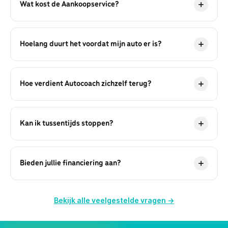
Wat kost de Aankoopservice?
Aankoopbegeleiding kost €498, full-service online
kopen €797. Dat verdient zich vrijwel altijd terug door
Hoelang duurt het voordat mijn auto er is?
onze onderhandeling, het voorkomen van miskopen
en gunstigere voorwaarden.
Gemiddeld 2 tot 4 weken na het eerste gesprek. Dat
hangt af van je wensen, het aanbod en hoe snel
Hoe verdient Autocoach zichzelf terug?
keuring en onderhandeling rond zijn.
Door scherper te onderhandelen, miskopen te
voorkomen en je oude auto via ons internationale
Kan ik tussentijds stoppen?
netwerk voor de beste prijs te verkopen. Klanten
besparen vaak meer dan onze fee.
Ja. Je betaalt alleen voor de onderdelen die we al
hebben uitgevoerd. Geen verrassingen achteraf.
Bieden jullie financiering aan?
Ja, we werken samen met onafhankelijke
financieringspartners en kunnen je vrijblijvend een
Bekijk alle veelgestelde vragen →
passend voorstel laten doen.