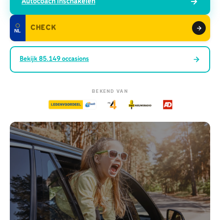
Autocoach inschakelen
NL
Bekijk
85.149
occasions
BEKEND VAN