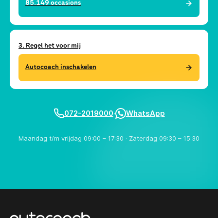
85.149
occasions
3. Regel het voor mij
Autocoach inschakelen
072-2019000
·
WhatsApp
Maandag t/m vrijdag 09:00 – 17:30 · Zaterdag 09:30 – 15:30