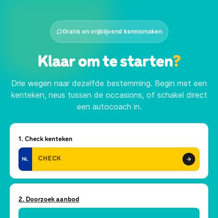
Gratis en vrijblijvend kennismaken
Klaar om te starten
?
Drie wegen naar dezelfde bestemming. Begin met een
kenteken, neus tussen de occasions, of schakel direct
een autocoach in.
1. Check kenteken
NL
2. Doorzoek aanbod