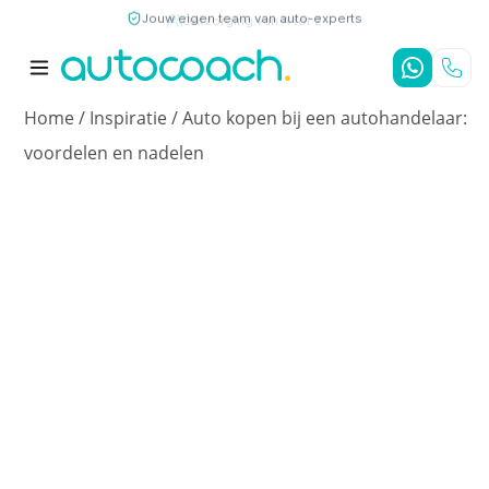
Jouw eigen team van auto-experts
9,7
/10
4,8
/5
Home
/
Inspiratie
/
Auto kopen bij een autohandelaar:
voordelen en nadelen