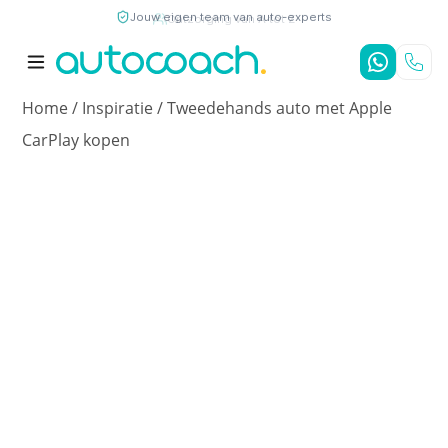
Jouw eigen team van auto-experts
9,7
/10
4,8
/5
Home
/
Inspiratie
/
Tweedehands auto met Apple
CarPlay kopen