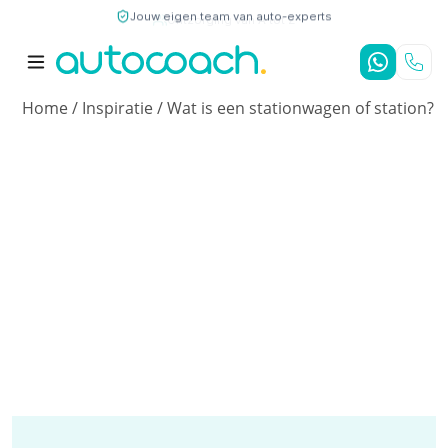
Jouw eigen team van auto-experts
9,7
/10
4,8
/5
Home
/
Inspiratie
/
Wat is een stationwagen of station?