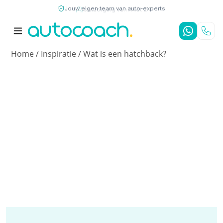
Jouw eigen team van auto-experts
9,7
/10
4,8
/5
Home
/
Inspiratie
/
Wat is een hatchback?