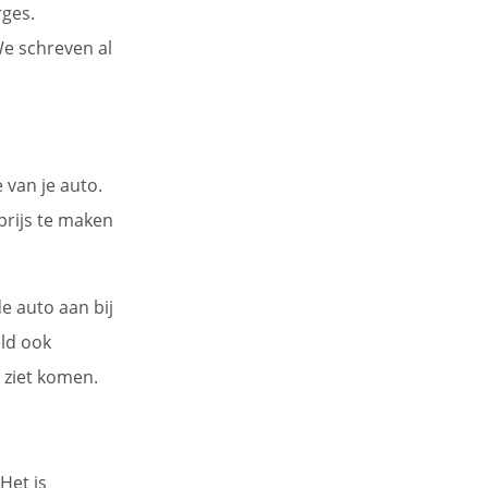
rges.
We schreven al
 van je auto.
lprijs te maken
de auto aan bij
eld ook
j ziet komen.
Het is