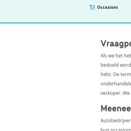
Occasions
Vraagpr
Als we het h
bedoeld wordt
hebt. De term
onderhandelen 
verkoper. We
Meenee
Autobedrijven
hun occasions.