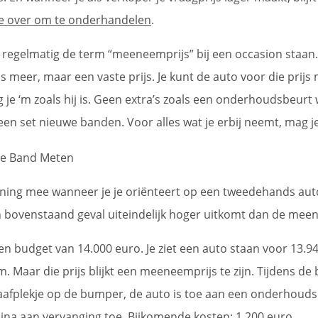
e over om te onderhandelen
.
 regelmatig de term “meeneemprijs” bij een occasion staan. 
js meer, maar een vaste prijs. Je kunt de auto voor die prijs
g je ‘m zoals hij is. Geen extra’s zoals een onderhoudsbeurt
 een set nieuwe banden. Voor alles wat je erbij neemt, mag je
ning mee wanneer je je oriënteert op een tweedehands auto
in bovenstaand geval uiteindelijk hoger uitkomt dan de mee
een budget van 14.000 euro. Je ziet een auto staan voor 13.94
‘m. Maar die prijs blijkt een meeneemprijs te zijn. Tijdens de 
haafplekje op de bumper, de auto is toe aan een onderhoud
ijna aan vervanging toe. Bijkomende kosten: 1.200 euro.