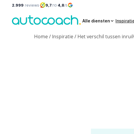
2.999
reviews
·
9,7
·
4,8
/10
/5
Alle diensten
Inspirati
Home
/
Inspiratie
/
Het verschil tussen inru