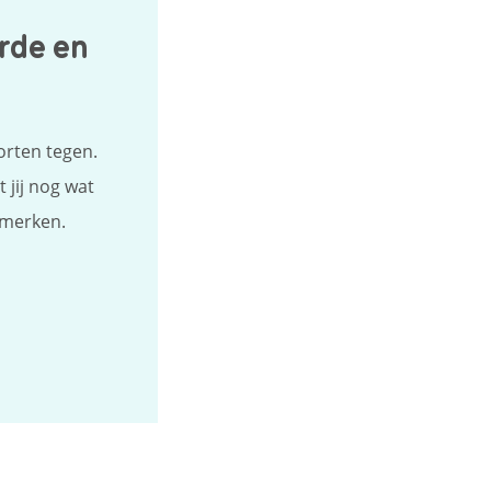
rde en
orten tegen.
 jij nog wat
nmerken.