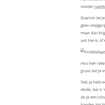
minder
ruimt
Daarom zie je
geen
vraag
pri
maar dan krij
aan toe is, of
Hou hier reke
groot dat je 
Stel, je hebt 
denkt, dat is 
zie je een sc
banden zijn b