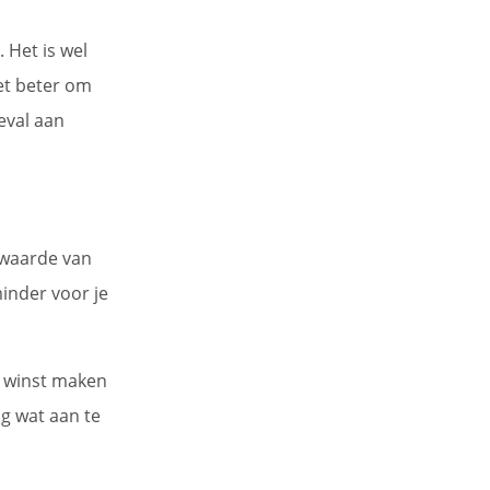
 Het is wel
et beter om
geval aan
lwaarde van
minder voor je
l winst maken
g wat aan te