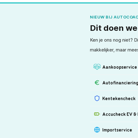
NIEUW BIJ AUTOCOA
Dit doen we
Ken je ons nog niet? Di
makkelijker, maar mees
Aankoopservice
Autofinancierin
Kentekencheck
Accucheck EV &
Importservice