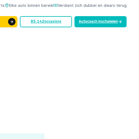
rts
Elke auto binnen bereik
Verdient zich dubbel en dwars terug
85.142
occasions
Autocoach inschakelen