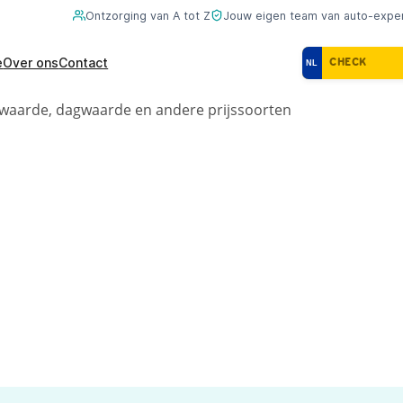
Ontzorging van A tot Z
Jouw eigen team van auto-expe
e
Over ons
Contact
NL
ilwaarde, dagwaarde en andere prijssoorten