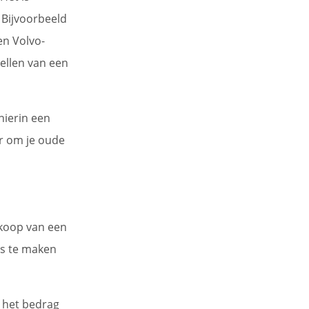
 Bijvoorbeeld
en Volvo-
dellen van een
hierin een
er om je oude
rkoop van een
ts te maken
 het bedrag