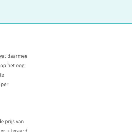
 wat daarmee
 op het oog
te
 per
e prijs van
 er uiteraard