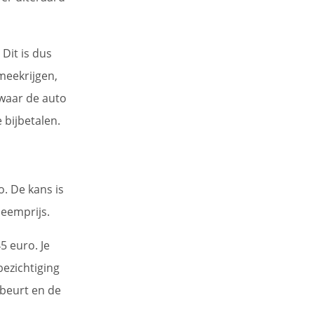
Dit is dus
 meekrijgen,
 waar de auto
 bijbetalen.
. De kans is
neemprijs.
5 euro. Je
bezichtiging
sbeurt en de