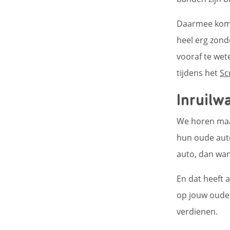
Daarmee kom j
heel erg zond
vooraf te wete
tijdens het
Sc
Inruilw
We horen maar
hun oude auto.
auto, dan wan
En dat heeft 
op jouw oude 
verdienen.