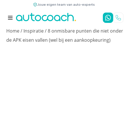
Jouw eigen team van auto-experts
9,7
/10
4,8
/5
Home
/
Inspiratie
/
8 onmisbare punten die niet onder
de APK eisen vallen (wel bij een aankoopkeuring)