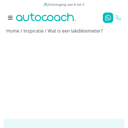
Ontzorging van A tot Z
9,7
/10
4,8
/5
Home
/
Inspiratie
/
Wat is een lakdiktemeter?