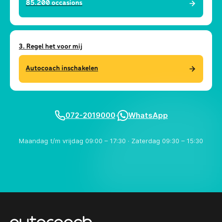
85.200
occasions
3. Regel het voor mij
Autocoach inschakelen
072-2019000
·
WhatsApp
Maandag t/m vrijdag 09:00 – 17:30 · Zaterdag 09:30 – 15:30