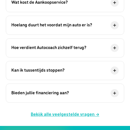
Wat kost de Aankoopservice?
Aankoopbegeleiding kost €498, full-service online
kopen €797. Dat verdient zich vrijwel altijd terug door
Hoelang duurt het voordat mijn auto er is?
onze onderhandeling, het voorkomen van miskopen
en gunstigere voorwaarden.
Gemiddeld 2 tot 4 weken na het eerste gesprek. Dat
hangt af van je wensen, het aanbod en hoe snel
Hoe verdient Autocoach zichzelf terug?
keuring en onderhandeling rond zijn.
Door scherper te onderhandelen, miskopen te
voorkomen en je oude auto via ons internationale
Kan ik tussentijds stoppen?
netwerk voor de beste prijs te verkopen. Klanten
besparen vaak meer dan onze fee.
Ja. Je betaalt alleen voor de onderdelen die we al
hebben uitgevoerd. Geen verrassingen achteraf.
Bieden jullie financiering aan?
Ja, we werken samen met onafhankelijke
financieringspartners en kunnen je vrijblijvend een
Bekijk alle veelgestelde vragen →
passend voorstel laten doen.