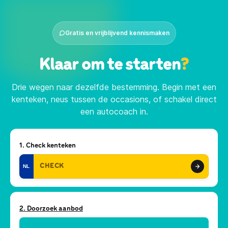
Gratis en vrijblijvend kennismaken
Klaar om te starten
?
Drie wegen naar dezelfde bestemming. Begin met een
kenteken, neus tussen de occasions, of schakel direct
een autocoach in.
1. Check kenteken
NL
2. Doorzoek aanbod