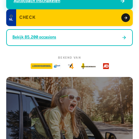
Autocoach inschakelen
NL
Bekijk
85.200
occasions
BEKEND VAN