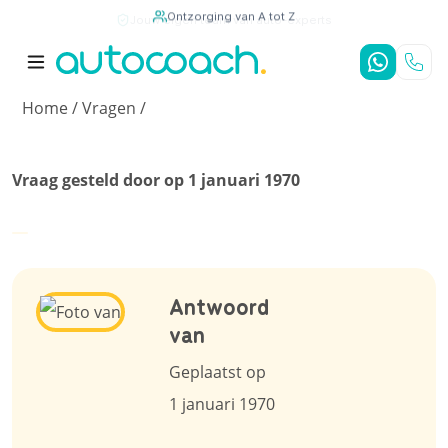
Jouw eigen team van auto-experts
Ontzorging van A tot Z
9,7
/10
4,8
/5
Home
/
Vragen
/
Vraag gesteld door op 1 januari 1970
Antwoord
van
Geplaatst op
1 januari 1970