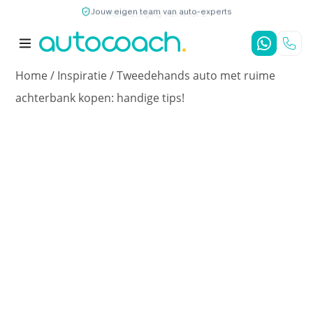
Jouw eigen team van auto-experts
9,7
/10
4,8
/5
Home
/
Inspiratie
/
Tweedehands auto met ruime
achterbank kopen: handige tips!