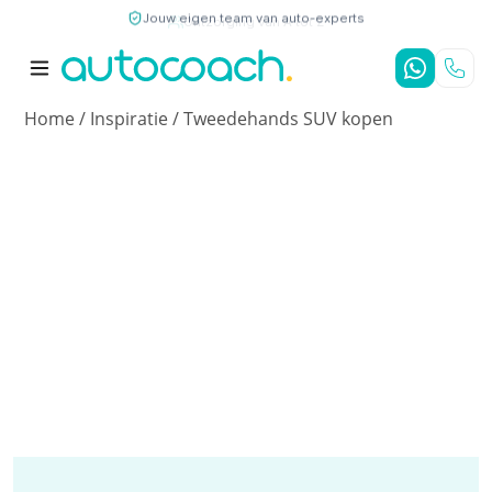
Jouw eigen team van auto-experts
9,7
/10
4,8
/5
Home
/
Inspiratie
/
Tweedehands SUV kopen