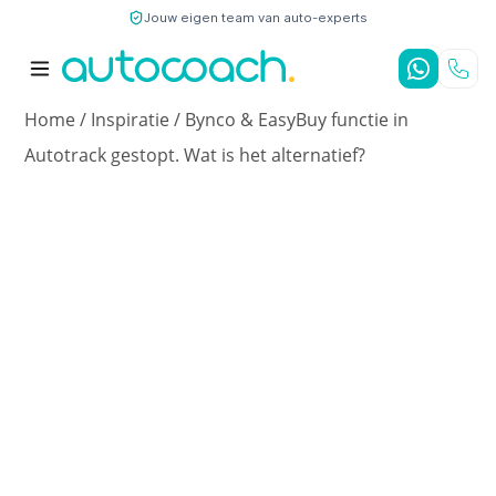
Jouw eigen team van auto-experts
9,7
/10
4,8
/5
Home
/
Inspiratie
/
Bynco & EasyBuy functie in
Autotrack gestopt. Wat is het alternatief?