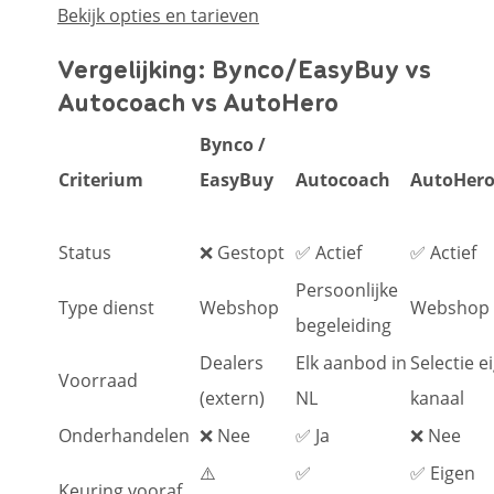
Bekijk opties en tarieven
Vergelijking: Bynco/EasyBuy vs
Autocoach vs AutoHero
Bynco /
Criterium
EasyBuy
Autocoach
AutoHer
Status
❌ Gestopt
✅ Actief
✅ Actief
Persoonlijke
Type dienst
Webshop
Webshop
begeleiding
Dealers
Elk aanbod in
Selectie e
Voorraad
(extern)
NL
kanaal
Onderhandelen
❌ Nee
✅ Ja
❌ Nee
⚠️
✅
✅ Eigen
Keuring vooraf