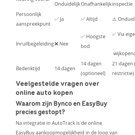
Onduidelijk
Onafhankelijk
inspectie
Persoonlijk
✅ Ja
✅ Altijd
⚠️ Onduide
aanspreekpunt
✅ Via eig
✅ Hoogste
Inruilbegeleiding
❌ Nee
bod
wijkopena
14 dagen
21 dagen 
Bedenktijd
14 dagen
(optioneel)
restrictie)
Veelgestelde vragen over
online auto kopen
Waarom zijn Bynco en EasyBuy
precies gestopt?
Na integratie in AutoTrack is de online
EasyBuy aankoopmogelijkheid in de loop van