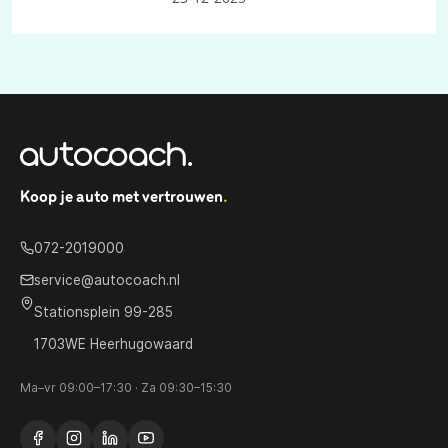
Koop je auto met vertrouwen
.
072-2019000
service@autocoach.nl
Stationsplein 99-285
1703WE Heerhugowaard
Ma–vr 09:00–17:30 · Za 09:30–15:30