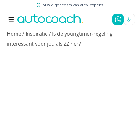
Jouw eigen team van auto-experts
9,7
/10
4,8
/5
Home
/
Inspiratie
/
Is de youngtimer-regeling
interessant voor jou als ZZP'er?