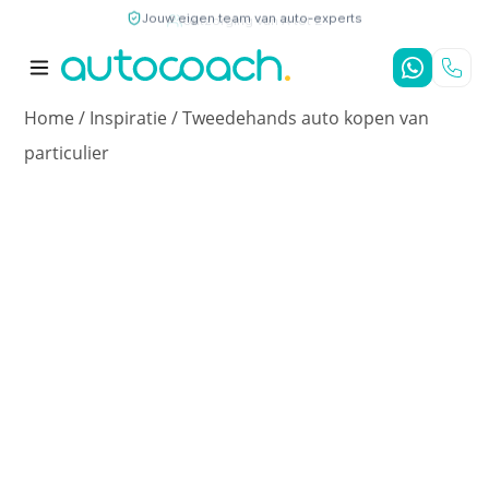
Jouw eigen team van auto-experts
9,7
/10
4,8
/5
Home
/
Inspiratie
/
Tweedehands auto kopen van
particulier