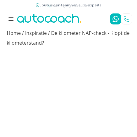
Jouw eigen team van auto-experts
9,7
/10
4,8
/5
Home
/
Inspiratie
/
De kilometer NAP-check - Klopt de
kilometerstand?