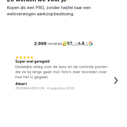
Kopen als een PRO, zonder twijfel naar een
weloverwogen aankoopbeslissing.
1
2
Intake en screening (optioneel)
Keuren zinvol
We bespreken je situatie, auto en
Samen kijken we 
2.999
reviews
aandachtspunten. In overleg doen we extra
9,7
4,8
überhaupt nodig i
/ 10
/ 5
datachecks.
Super snel geregeld
Duidelijke uitleg over de auto en de controle punten
die ze bij langs gaan incl: foto's zeer tevreden over
hoe het is gegaan
Albert
ZEVENHUIZEN GN · 4 augustus 2026