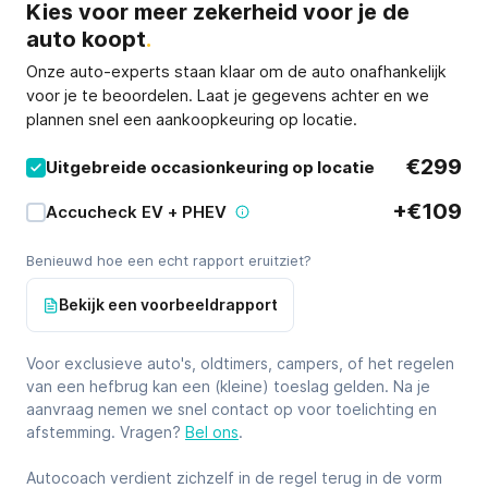
Kies voor meer zekerheid voor je de
auto koopt
.
Onze auto-experts staan klaar om de auto onafhankelijk
voor je te beoordelen. Laat je gegevens achter en we
plannen snel een aankoopkeuring op locatie.
Kies je service (optioneel)
€299
Uitgebreide occasionkeuring op locatie
+€109
Accucheck EV + PHEV
Benieuwd hoe een echt rapport eruitziet?
Bekijk een voorbeeldrapport
Voor exclusieve auto's, oldtimers, campers, of het regelen
van een hefbrug kan een (kleine) toeslag gelden. Na je
aanvraag nemen we snel contact op voor toelichting en
afstemming. Vragen?
Bel ons
.
Autocoach verdient zichzelf in de regel terug in de vorm